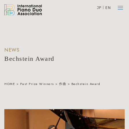
JP
EN
NEWS
Bechstein Award
HOME
>
Past Prize Winners
>
作曲
>
Bechstein Award