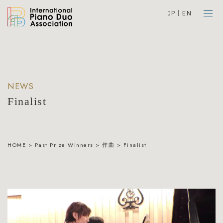
JP
EN
NEWS
Finalist
HOME
>
Past Prize Winners
>
作曲
>
Finalist