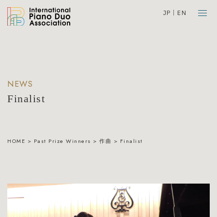
JP
EN
NEWS
Finalist
HOME
>
Past Prize Winners
>
作曲
>
Finalist